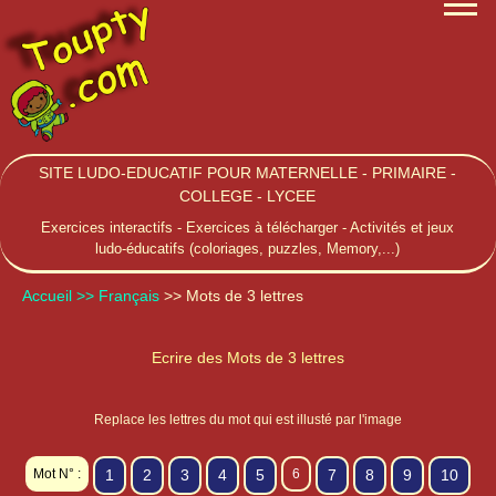
SITE LUDO-EDUCATIF POUR MATERNELLE - PRIMAIRE -
COLLEGE - LYCEE
Exercices interactifs - Exercices à télécharger - Activités et jeux
ludo-éducatifs (coloriages, puzzles, Memory,...)
Accueil
>> Français
>> Mots de 3 lettres
Ecrire des Mots de 3 lettres
Replace les lettres du mot qui est illusté par l'image
Mot N° :
1
2
3
4
5
6
7
8
9
10