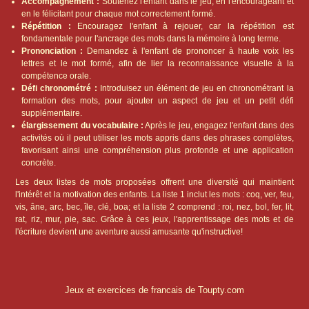
Accompagnement :
Soutenez l'enfant dans le jeu, en l'encourageant et
en le félicitant pour chaque mot correctement formé.
Répétition :
Encouragez l'enfant à rejouer, car la répétition est
fondamentale pour l'ancrage des mots dans la mémoire à long terme.
Prononciation :
Demandez à l'enfant de prononcer à haute voix les
lettres et le mot formé, afin de lier la reconnaissance visuelle à la
compétence orale.
Défi chronométré :
Introduisez un élément de jeu en chronométrant la
formation des mots, pour ajouter un aspect de jeu et un petit défi
supplémentaire.
élargissement du vocabulaire :
Après le jeu, engagez l'enfant dans des
activités où il peut utiliser les mots appris dans des phrases complètes,
favorisant ainsi une compréhension plus profonde et une application
concrète.
Les deux listes de mots proposées offrent une diversité qui maintient
l'intérêt et la motivation des enfants. La liste 1 inclut les mots : coq, ver, feu,
vis, âne, arc, bec, île, clé, boa; et la liste 2 comprend : roi, nez, bol, fer, lit,
rat, riz, mur, pie, sac. Grâce à ces jeux, l'apprentissage des mots et de
l'écriture devient une aventure aussi amusante qu'instructive!
Jeux et exercices de francais de Toupty.com