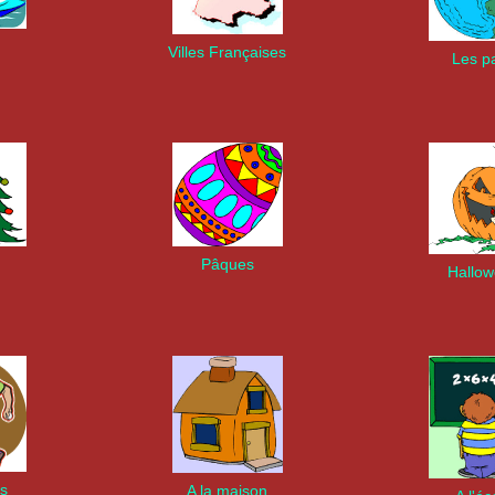
Villes Françaises
Les p
Pâques
Hallo
ts
A la maison