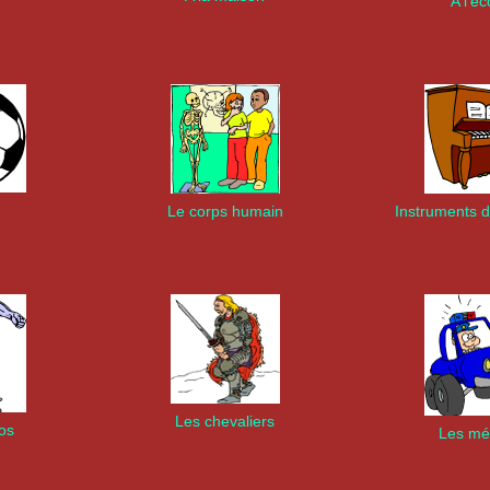
A l'éc
Le corps humain
Instruments 
Les chevaliers
os
Les mét