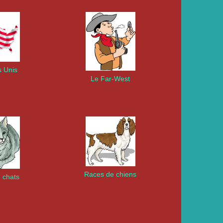
s Unis
Le Far-West
Races de chiens
 chats