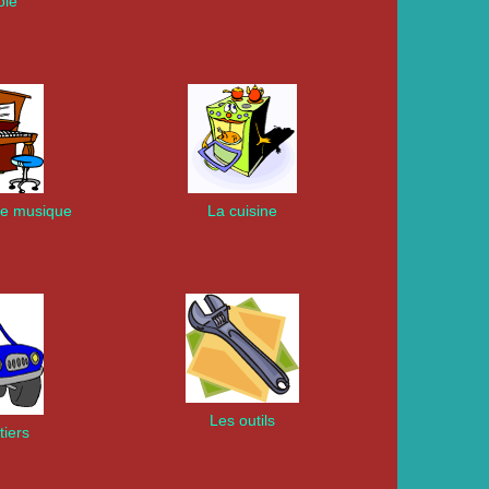
ole
de musique
La cuisine
Les outils
iers