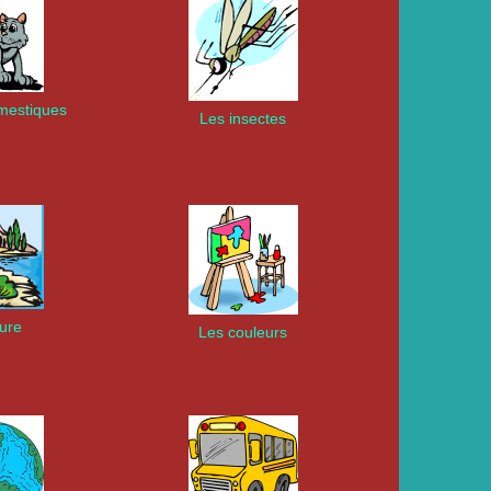
mestiques
Les insectes
ture
Les couleurs