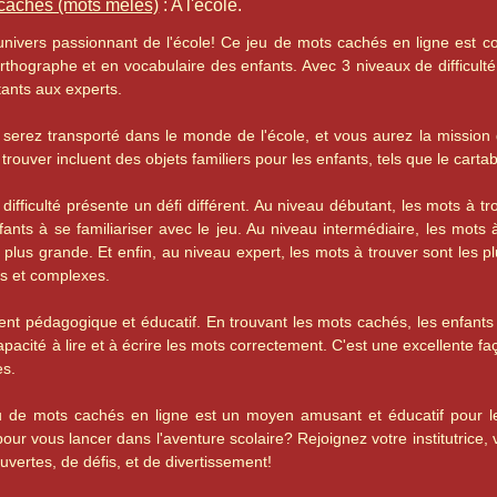
 cachés (mots mélés)
: A l'école.
nivers passionnant de l'école! Ce jeu de mots cachés en ligne est co
hographe et en vocabulaire des enfants. Avec 3 niveaux de difficulté 
ants aux experts.
 serez transporté dans le monde de l'école, et vous aurez la mission
 trouver incluent des objets familiers pour les enfants, tels que le cartab
ifficulté présente un défi différent. Au niveau débutant, les mots à tro
fants à se familiariser avec le jeu. Au niveau intermédiaire, les mots à
le plus grande. Et enfin, au niveau expert, les mots à trouver sont les pl
gs et complexes.
nt pédagogique et éducatif. En trouvant les mots cachés, les enfants p
apacité à lire et à écrire les mots correctement. C'est une excellente f
es.
 de mots cachés en ligne est un moyen amusant et éducatif pour le
our vous lancer dans l'aventure scolaire? Rejoignez votre institutrice, 
ertes, de défis, et de divertissement!