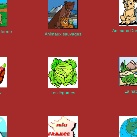
Animaux Do
 ferme
Animaux sauvages
La na
s
Les légumes