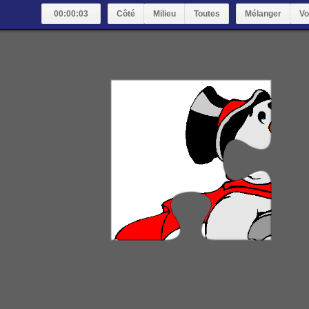
00:00:04
Côté
Milieu
Toutes
Mélanger
Vo