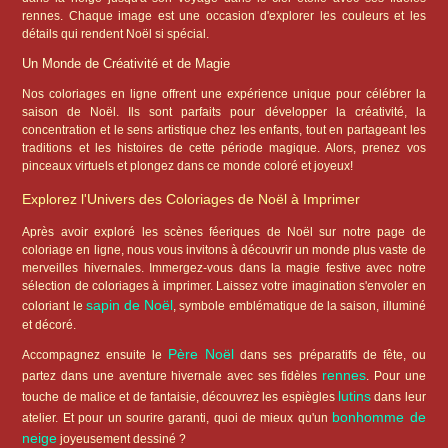
rennes. Chaque image est une occasion d'explorer les couleurs et les
détails qui rendent Noël si spécial.
Un Monde de Créativité et de Magie
Nos coloriages en ligne offrent une expérience unique pour célébrer la
saison de Noël. Ils sont parfaits pour développer la créativité, la
concentration et le sens artistique chez les enfants, tout en partageant les
traditions et les histoires de cette période magique. Alors, prenez vos
pinceaux virtuels et plongez dans ce monde coloré et joyeux!
Explorez l'Univers des Coloriages de Noël à Imprimer
Après avoir exploré les scènes féeriques de Noël sur notre page de
coloriage en ligne, nous vous invitons à découvrir un monde plus vaste de
merveilles hivernales. Immergez-vous dans la magie festive avec notre
sélection de coloriages à imprimer. Laissez votre imagination s'envoler en
sapin de Noël
coloriant le
, symbole emblématique de la saison, illuminé
et décoré.
Père Noël
Accompagnez ensuite le
dans ses préparatifs de fête, ou
rennes
partez dans une aventure hivernale avec ses fidèles
. Pour une
lutins
touche de malice et de fantaisie, découvrez les espiègles
dans leur
bonhomme de
atelier. Et pour un sourire garanti, quoi de mieux qu'un
neige
joyeusement dessiné ?