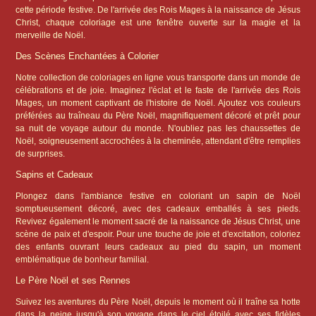
cette période festive. De l'arrivée des Rois Mages à la naissance de Jésus
Christ, chaque coloriage est une fenêtre ouverte sur la magie et la
merveille de Noël.
Des Scènes Enchantées à Colorier
Notre collection de coloriages en ligne vous transporte dans un monde de
célébrations et de joie. Imaginez l'éclat et le faste de l'arrivée des Rois
Mages, un moment captivant de l'histoire de Noël. Ajoutez vos couleurs
préférées au traîneau du Père Noël, magnifiquement décoré et prêt pour
sa nuit de voyage autour du monde. N'oubliez pas les chaussettes de
Noël, soigneusement accrochées à la cheminée, attendant d'être remplies
de surprises.
Sapins et Cadeaux
Plongez dans l'ambiance festive en coloriant un sapin de Noël
somptueusement décoré, avec des cadeaux emballés à ses pieds.
Revivez également le moment sacré de la naissance de Jésus Christ, une
scène de paix et d'espoir. Pour une touche de joie et d'excitation, coloriez
des enfants ouvrant leurs cadeaux au pied du sapin, un moment
emblématique de bonheur familial.
Le Père Noël et ses Rennes
Suivez les aventures du Père Noël, depuis le moment où il traîne sa hotte
dans la neige jusqu'à son voyage dans le ciel étoilé avec ses fidèles