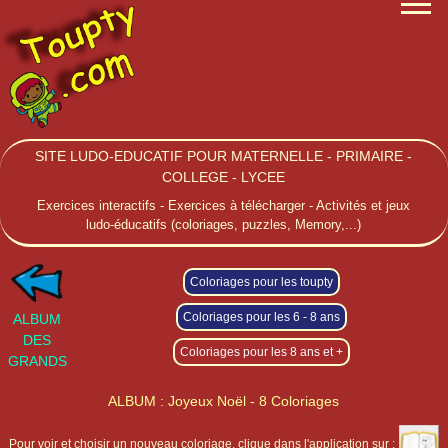
SITE LUDO-EDUCATIF POUR MATERNELLE - PRIMAIRE -
COLLEGE - LYCEE
Exercices interactifs - Exercices à télécharger - Activités et jeux
ludo-éducatifs (coloriages, puzzles, Memory,...)
Coloriages pour les toupty
Coloriages pour les 6 - 8 ans
ALBUM
DES
Coloriages pour les 8 ans et +
GRANDS
ALBUM : Joyeux Noël - 8 Coloriages
Pour voir et choisir un nouveau coloriage, clique dans l'application sur :