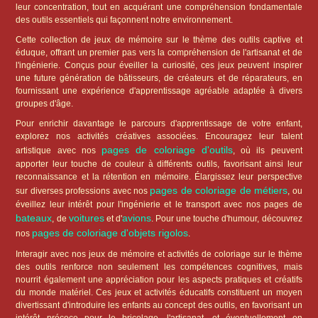
leur concentration, tout en acquérant une compréhension fondamentale
des outils essentiels qui façonnent notre environnement.
Cette collection de jeux de mémoire sur le thème des outils captive et
éduque, offrant un premier pas vers la compréhension de l'artisanat et de
l'ingénierie. Conçus pour éveiller la curiosité, ces jeux peuvent inspirer
une future génération de bâtisseurs, de créateurs et de réparateurs, en
fournissant une expérience d'apprentissage agréable adaptée à divers
groupes d'âge.
Pour enrichir davantage le parcours d'apprentissage de votre enfant,
explorez nos activités créatives associées. Encouragez leur talent
pages de coloriage d'outils
artistique avec nos
, où ils peuvent
apporter leur touche de couleur à différents outils, favorisant ainsi leur
reconnaissance et la rétention en mémoire. Élargissez leur perspective
pages de coloriage de métiers
sur diverses professions avec nos
, ou
éveillez leur intérêt pour l'ingénierie et le transport avec nos pages de
bateaux
voitures
avions
, de
et d'
. Pour une touche d'humour, découvrez
pages de coloriage d'objets rigolos
nos
.
Interagir avec nos jeux de mémoire et activités de coloriage sur le thème
des outils renforce non seulement les compétences cognitives, mais
nourrit également une appréciation pour les aspects pratiques et créatifs
du monde matériel. Ces jeux et activités éducatifs constituent un moyen
divertissant d'introduire les enfants au concept des outils, en favorisant un
intérêt précoce pour le bricolage, l'artisanat, et éventuellement en