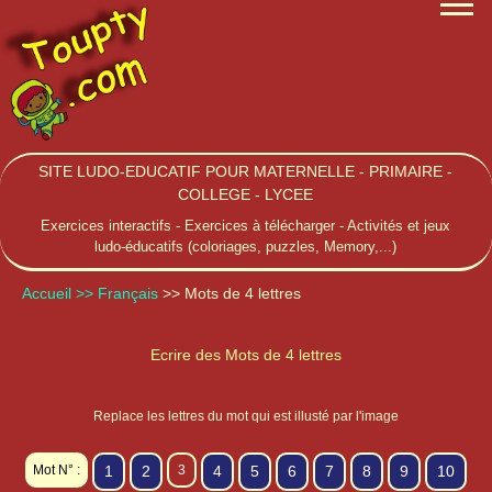
SITE LUDO-EDUCATIF POUR MATERNELLE - PRIMAIRE -
COLLEGE - LYCEE
Exercices interactifs - Exercices à télécharger - Activités et jeux
ludo-éducatifs (coloriages, puzzles, Memory,...)
Accueil
>> Français
>> Mots de 4 lettres
Ecrire des Mots de 4 lettres
Replace les lettres du mot qui est illusté par l'image
Mot N° :
1
2
3
4
5
6
7
8
9
10