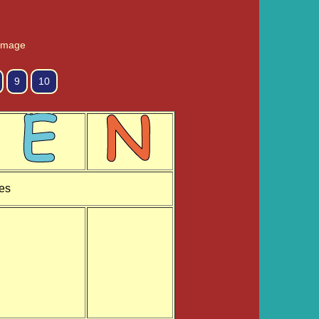
l'image
9
10
res