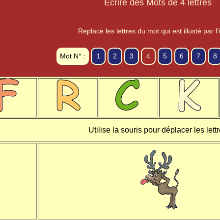
Ecrire des Mots de 4 lettres
Replace les lettres du mot qui est illusté par 
Mot N° :
1
2
3
4
5
6
7
8
Utilise la souris pour déplacer les lett