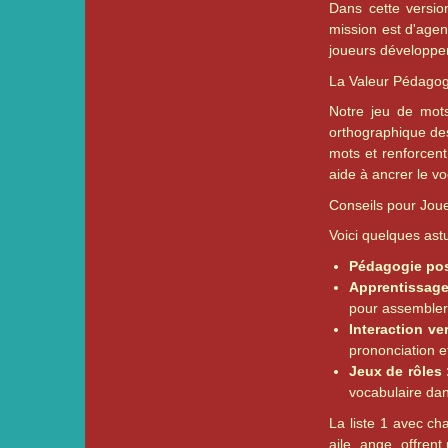
Dans cette versio
mission est d'agen
joueurs développen
La Valeur Pédago
Notre jeu de mots 
orthographique des
mots et renforcent
aide à ancrer le vo
Conseils pour Jou
Voici quelques astu
Pédagogie posi
Apprentissage 
pour assembler
Interaction ve
prononciation e
Jeux de rôles 
vocabulaire dan
La liste 1 avec cha
aile, ange, offren