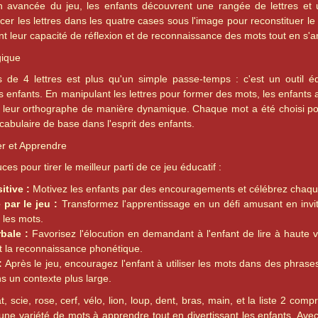
n avancée du jeu, les enfants découvrent une rangée de lettres e
cer les lettres dans les quatre cases sous l'image pour reconstituer le
t leur capacité de réflexion et de reconnaissance des mots tout en s'
gique
de 4 lettres est plus qu'un simple passe-temps : c'est un outil éduc
 enfants. En manipulant les lettres pour former des mots, les enfants 
 leur orthographe de manière dynamique. Chaque mot a été choisi pour 
cabulaire de base dans l'esprit des enfants.
er et Apprendre
ces pour tirer le meilleur parti de ce jeu éducatif :
tive :
Motivez les enfants par des encouragements et célébrez chaque 
par le jeu :
Transformez l'apprentissage en un défi amusant en invit
 les mots.
rbale :
Favorisez l'élocution en demandant à l'enfant de lire à haute vo
t la reconnaissance phonétique.
:
Après le jeu, encouragez l'enfant à utiliser les mots dans des phrases 
s un contexte plus large.
t, scie, rose, cerf, vélo, lion, loup, dent, bras, main, et la liste 2 compr
t une variété de mots à apprendre tout en divertissant les enfants. Av