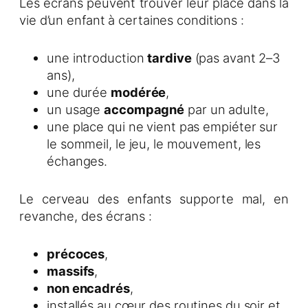
Les écrans peuvent trouver leur place dans la
vie d’un enfant à certaines conditions :
une introduction
tardive
(pas avant 2–3
ans),
une durée
modérée
,
un usage
accompagné
par un adulte,
une place qui ne vient pas empiéter sur
le sommeil, le jeu, le mouvement, les
échanges.
Le cerveau des enfants supporte mal, en
revanche, des écrans :
précoces
,
massifs
,
non encadrés
,
installés au cœur des routines du soir et