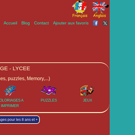
Accueil
Blog
Contact
Ajouter aux favoris
GE - LYCEE
ges, puzzles, Memory,...)
OLORIAGES A
PUZZLES
JEUX
IMPRIMER
ages pour les 8 ans et +