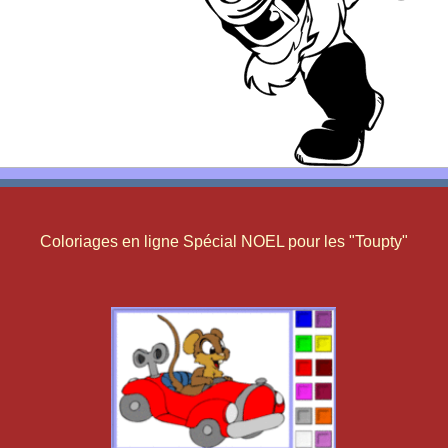
Coloriages en ligne Spécial NOEL pour les "Toupty"