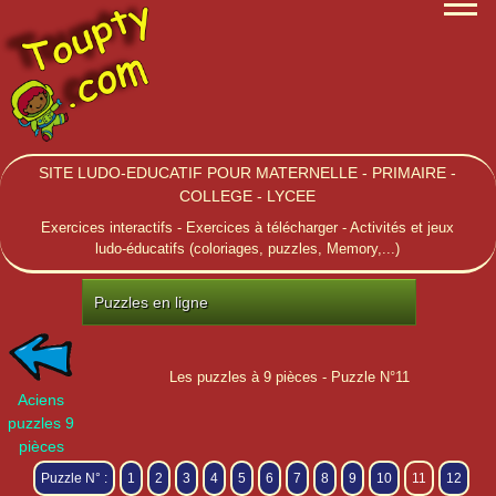
SITE LUDO-EDUCATIF POUR MATERNELLE - PRIMAIRE -
COLLEGE - LYCEE
Exercices interactifs - Exercices à télécharger - Activités et jeux
ludo-éducatifs (coloriages, puzzles, Memory,...)
Puzzles en ligne
Les puzzles à 9 pièces - Puzzle N°11
Aciens
puzzles 9
pièces
Puzzle N° :
1
2
3
4
5
6
7
8
9
10
11
12