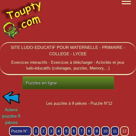
SITE LUDO-EDUCATIF POUR MATERNELLE - PRIMAIRE -
COLLEGE - LYCEE
Exercices interactifs - Exercices à télécharger - Activités et jeux
ludo-éducatifs (coloriages, puzzles, Memory,...)
Puzzles en ligne
Les puzzles à 9 pièces - Puzzle N°12
Aciens
puzzles 9
pièces
Puzzle N° :
1
2
3
4
5
6
7
8
9
10
11
12