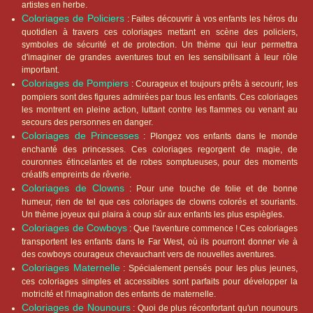
artistes en herbe.
Coloriages de Policiers
: Faites découvrir à vos enfants les héros du
quotidien à travers ces coloriages mettant en scène des policiers,
symboles de sécurité et de protection. Un thème qui leur permettra
d'imaginer de grandes aventures tout en les sensibilisant à leur rôle
important.
Coloriages de Pompiers
: Courageux et toujours prêts à secourir, les
pompiers sont des figures admirées par tous les enfants. Ces coloriages
les montrent en pleine action, luttant contre les flammes ou venant au
secours des personnes en danger.
Coloriages de Princesses
: Plongez vos enfants dans le monde
enchanté des princesses. Ces coloriages regorgent de magie, de
couronnes étincelantes et de robes somptueuses, pour des moments
créatifs empreints de rêverie.
Coloriages de Clowns
: Pour une touche de folie et de bonne
humeur, rien de tel que ces coloriages de clowns colorés et souriants.
Un thème joyeux qui plaira à coup sûr aux enfants les plus espiègles.
Coloriages de Cowboys
: Que l'aventure commence ! Ces coloriages
transportent les enfants dans le Far West, où ils pourront donner vie à
des cowboys courageux chevauchant vers de nouvelles aventures.
Coloriages Maternelle
: Spécialement pensés pour les plus jeunes,
ces coloriages simples et accessibles sont parfaits pour développer la
motricité et l'imagination des enfants de maternelle.
Coloriages de Nounours
: Quoi de plus réconfortant qu'un nounours