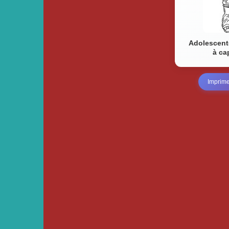
Adolescent
à c
Imprim