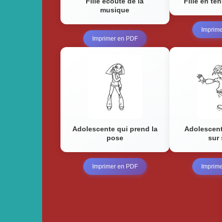
Fille écoute de la
Fille en t
musique
Imprim
Imprimer en PDF
Adolescente qui prend la
Adolescent
pose
sur
Imprimer en PDF
Imprim