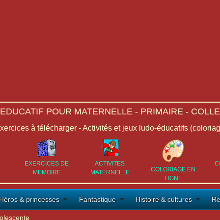
-EDUCATIF POUR MATERNELLE - PRIMAIRE - COLLE
Exercices à télécharger - Activités et jeux ludo-éducatifs (coloria
EXERCICES DE
ACTIVITES
C
COLORIAGE EN
MEMOIRE
MATERNELLE
LIGNE
Héros & princesses
Fantastique
Histoire & cultures
Re
olescente