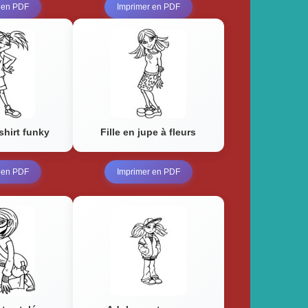
 en PDF
Imprimer en PDF
-shirt funky
Fille en jupe à fleurs
 en PDF
Imprimer en PDF