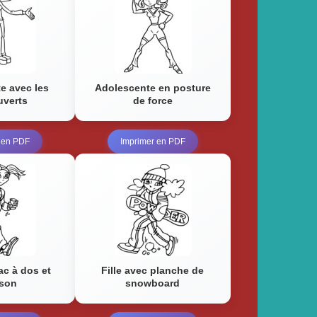
e avec les
Adolescente en posture
uverts
de force
 en PDF
Imprimer en PDF
ac à dos et
Fille avec planche de
son
snowboard