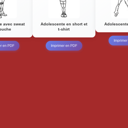
e avec sweat
Adolescente en short et
Adolescente
apuche
t-shirt
Imprimer
er en PDF
Imprimer en PDF