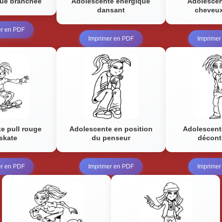
enue branchée
Adolescente énergique
Adolescen
dansant
cheveux
er en PDF
Imprimer en PDF
Imprimer
e pull rouge
Adolescente en position
Adolescent
 skate
du penseur
décont
er en PDF
Imprimer en PDF
Imprimer