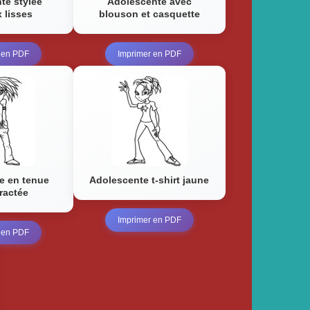
te stylée
Adolescente avec
 lisses
blouson et casquette
 en PDF
Imprimer en PDF
e en tenue
Adolescente t-shirt jaune
ractée
Imprimer en PDF
 en PDF