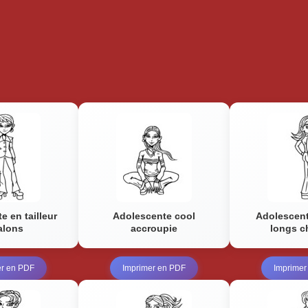
e en tailleur
Adolescente cool
Adolescent
talons
accroupie
longs c
er en PDF
Imprimer en PDF
Imprimer