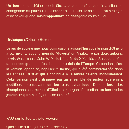
Un bon joueur d'Othello doit être capable de s'adapter à la situation
changeante du plateau. Il est important de rester flexible dans sa stratégie
et de savoir quand saisir l'opportunité de changer le cours du jeu.
Historique d'Othello Reversi
Le jeu de société que nous connaissons aujourd'hui sous le nom d'Othello
a été inventé sous le nom de "Reversi" en Angleterre par deux auteurs,
Lewis Waterman et John W. Mollett, à la fin du XIXe siècle. Sa popularité a
rapidement grandi et s'est étendue au-delà de l'Europe. Cependant, c'est
la version japonaise, baptisée "Othello", qui a été commercialisée dans
les années 1970 et qui a contribué à le rendre célèbre mondialement.
Cette version s'est distinguée par un ensemble de règles légèrement
modifiées, promouvant un jeu plus dynamique. Depuis lors, des
championnats du monde d'Othello sont organisés, mettant en lumière les
joueurs les plus stratégiques de la planète.
FAQ sur le Jeu Othello Reversi
Quel est le but du jeu Othello Reversi ?