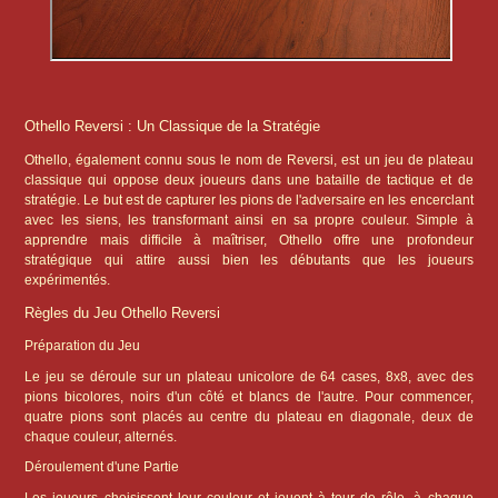
Othello Reversi : Un Classique de la Stratégie
Othello, également connu sous le nom de Reversi, est un jeu de plateau
classique qui oppose deux joueurs dans une bataille de tactique et de
stratégie. Le but est de capturer les pions de l'adversaire en les encerclant
avec les siens, les transformant ainsi en sa propre couleur. Simple à
apprendre mais difficile à maîtriser, Othello offre une profondeur
stratégique qui attire aussi bien les débutants que les joueurs
expérimentés.
Règles du Jeu Othello Reversi
Préparation du Jeu
Le jeu se déroule sur un plateau unicolore de 64 cases, 8x8, avec des
pions bicolores, noirs d'un côté et blancs de l'autre. Pour commencer,
quatre pions sont placés au centre du plateau en diagonale, deux de
chaque couleur, alternés.
Déroulement d'une Partie
Les joueurs choisissent leur couleur et jouent à tour de rôle. à chaque