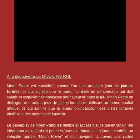
A la découverte de MOON PATROL
Moon Patrol est considéré comme l'un des premiers
jeux de plates-
formes
, ce qui signifie que le joueur contrôle un personnage qui doit
sauter et esquiver des obstacles pour avancer dans le jeu. Moon Patrol se
distingue des autres jeux de plates-formes en utilisant un thème spatial
unique, ce qui signifie que le joueur doit parcourir des pistes lunaires
plutôt que des mondes de fantaisie.
Le gameplay de Moon Patrol est simple et accessible, ce qui en fait un jeu
idéal pour les enfants et pour les joueurs débutants. Le joueur contrôle un
véhicule appelé "Moon Rover" et doit naviguer à travers des pistes