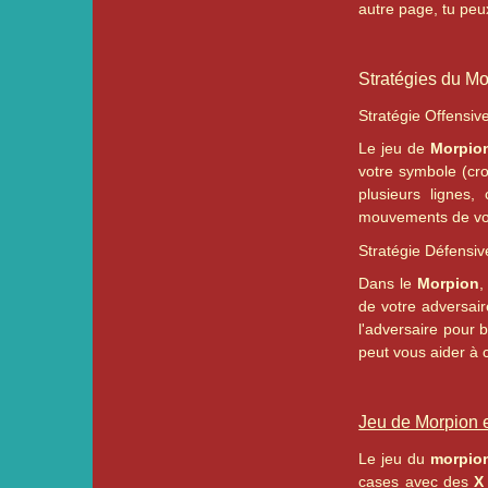
autre page, tu peu
Stratégies du Mo
Stratégie Offensiv
Le jeu de
Morpio
votre symbole (cro
plusieurs lignes,
mouvements de votr
Stratégie Défensi
Dans le
Morpion
,
de votre adversair
l'adversaire pour 
peut vous aider à c
Jeu de Morpion 
Le jeu du
morpion
cases avec des
X