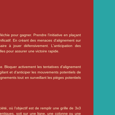
échie pour gagner. Prendre l'initiative en plaçant
ificatif. En créant des menaces d'alignement sur
aire à jouer défensivement. L'anticipation des
les pour assurer une victoire rapide.
ée. Bloquer activement les tentatives d'alignement
igilant et d'anticiper les mouvements potentiels de
gnements tout en surveillant les pièges potentiels
été, où l'objectif est de remplir une grille de 3x3
tiques, soit sur une ligne, une colonne ou une