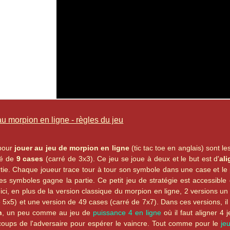
 morpion en ligne - règles du jeu
 pour
jouer au jeu de morpion en ligne
(tic tac toe en anglais) sont l
ué de
9 cases
(carré de 3x3). Ce jeu se joue à deux et le but est d'
al
tie. Chaque joueur trace tour à tour son symbole dans une case et le 
s symboles gagne la partie. Ce petit jeu de stratégie est accessible
ici, en plus de la version classique du morpion en ligne, 2 versions u
 5x5) et une version de 49 cases (carré de 7x7). Dans ces versions, il
n
, un peu comme au jeu de
puissance 4 en ligne
où il faut aligner 4 j
 coups de l'adversaire pour espérer le vaincre. Tout comme pour le
je