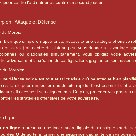
x jouer contre l'ordinateur ou contre un second joueur.
rpion : Attaque et Défense
e du Morpion
n
, bien que simple en apparence, nécessite une stratégie offensive réfl
ix ou cercle) au centre du plateau peut vous donner un avantage sign
 colonnes ou diagonales simultanément, vous obligez votre advers
e adversaire et la création de configurations gagnantes sont essentiel
ve du Morpion
 une défense solide est tout aussi cruciale qu'une attaque bien planifi
e est la clé pour empêcher une défaite rapide. Il est essentiel d'être v
bloquer efficacement ses alignements. De plus, protéger vos propres ali
ontrer les stratégies offensives de votre adversaire.
en ligne
 en ligne
représente une incarnation digitale du classique jeu de soci
ou des
O
de sorte à former une séquence gagnante de symboles iden