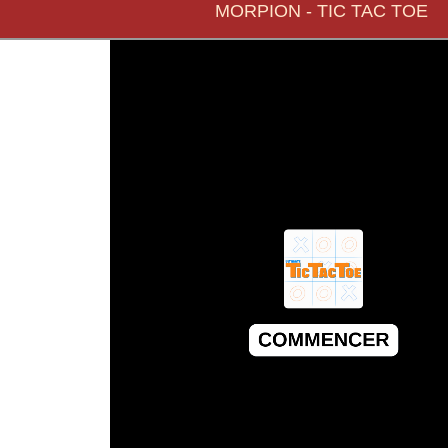
MORPION - TIC TAC TOE