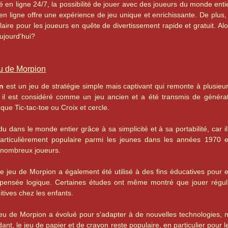
té en ligne 24/7, la possibilité de jouer avec des joueurs du monde enti
en ligne offre une expérience de jeu unique et enrichissante. De plu
laire pour les joueurs en quête de divertissement rapide et gratuit. 
ujourd'hui?
eu de Morpion
n
est un jeu de stratégie simple mais captivant qui remonte à plusieu
il est considéré comme un jeu ancien et a été transmis de générat
que Tic-tac-toe ou Croix et cercle.
du dans le monde entier grâce à sa simplicité et à sa portabilité, car i
particulièrement populaire parmi les jeunes dans les années 1970 
 nombreux joueurs.
 le jeu de Morpion a également été utilisé à des fins éducatives pour
a pensée logique. Certaines études ont même montré que jouer rég
ives chez les enfants.
 jeu de Morpion a évolué pour s'adapter à de nouvelles technologies,
nt, le jeu de papier et de crayon reste populaire, en particulier pour l