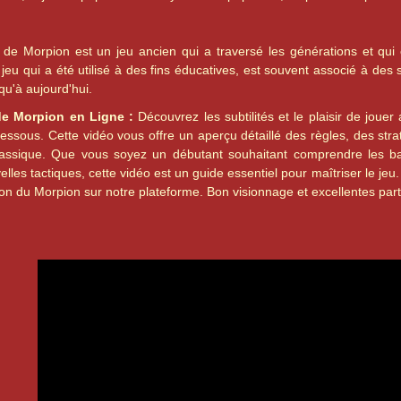
de Morpion est un jeu ancien qui a traversé les générations et qui c
n jeu qui a été utilisé à des fins éducatives, est souvent associé à d
qu'à aujourd'hui.
de Morpion en Ligne :
Découvrez les subtilités et le plaisir de joue
essous. Cette vidéo vous offre un aperçu détaillé des règles, des straté
classique. Que vous soyez un débutant souhaitant comprendre les b
lles tactiques, cette vidéo est un guide essentiel pour maîtriser le jeu
n du Morpion sur notre plateforme. Bon visionnage et excellentes partie