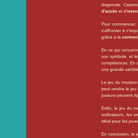
diagonale. Cepend
d'accès
et d'
inter
Pour commencer, le
s'affronter à n'im
grâce à la
connect
En ce qui concerne 
son symbole, et l
compétences. En o
une grande variété 
Le jeu du morpion 
peut rendre le jeu
joueurs peuvent ép
Enfin, le jeu du m
ordinateurs, les s
idéal pour les joue
En conclusion, le 