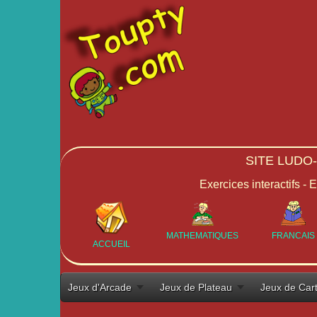
SITE LUDO
Exercices interactifs - 
MATHEMATIQUES
FRANCAIS
ACCUEIL
Jeux d'Arcade
Jeux de Plateau
Jeux de Car