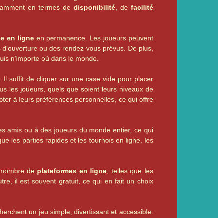
notamment en termes de
disponibilité
, de
facilité
e en ligne
en permanence. Les joueurs peuvent
es d'ouverture ou des rendez-vous prévus. De plus,
puis n'importe où dans le monde.
 Il suffit de cliquer sur une case vide pour placer
us les joueurs, quels que soient leurs niveaux de
ter à leurs préférences personnelles, ce qui offre
des amis ou à des joueurs du monde entier, ce qui
 que les parties rapides et les tournois en ligne, les
nd nombre de
plateformes en ligne
, telles que les
e, il est souvent gratuit, ce qui en fait un choix
herchent un jeu simple, divertissant et accessible.