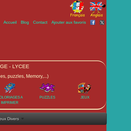
Accueil
Blog
Contact
Ajouter aux favoris
GE - LYCEE
ges, puzzles, Memory,...)
OLORIAGES A
PUZZLES
JEUX
IMPRIMER
eux Divers