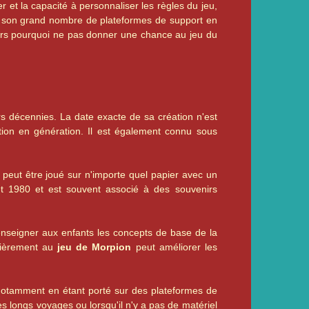
er et la capacité à personnaliser les règles du jeu,
s, son grand nombre de plateformes de support en
Alors pourquoi ne pas donner une chance au jeu du
rs décennies. La date exacte de sa création n'est
ion en génération. Il est également connu sous
l peut être joué sur n'importe quel papier avec un
et 1980 et est souvent associé à des souvenirs
 enseigner aux enfants les concepts de base de la
ulièrement au
jeu de Morpion
peut améliorer les
 notamment en étant porté sur des plateformes de
es longs voyages ou lorsqu'il n'y a pas de matériel