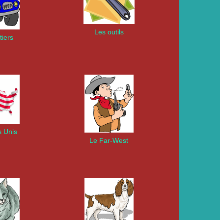
Les outils
iers
s Unis
Le Far-West