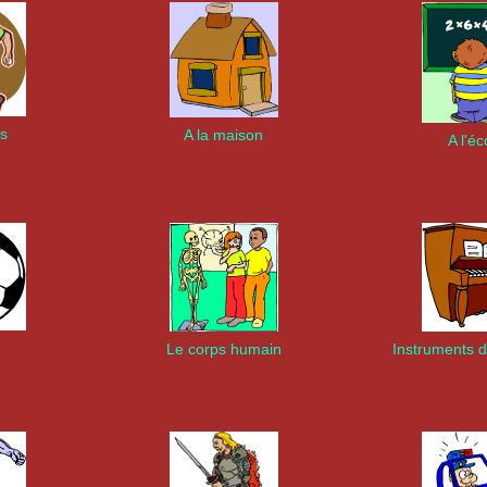
ts
A la maison
A l'éc
Le corps humain
Instruments 