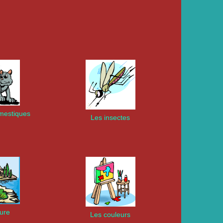
mestiques
Les insectes
ture
Les couleurs