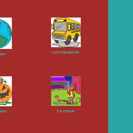
Les transports
ays
Le cirque
ween