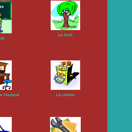
La forêt
ole
de musique
La cuisine