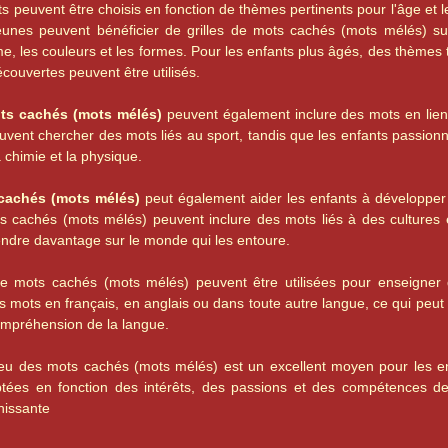
 peuvent être choisis en fonction de thèmes pertinents pour l'âge et 
jeunes peuvent bénéficier de grilles de mots cachés (mots mélés) su
e, les couleurs et les formes. Pour les enfants plus âgés, des thèmes te
écouvertes peuvent être utilisés.
ots cachés (mots mélés)
peuvent également inclure des mots en lien a
euvent chercher des mots liés au sport, tandis que les enfants passio
la chimie et la physique.
cachés (mots mélés)
peut également aider les enfants à développer l
s cachés (mots mélés) peuvent inclure des mots liés à des cultures e
endre davantage sur le monde qui les entoure.
s de mots cachés (mots mélés) peuvent être utilisées pour enseigner
s mots en français, en anglais ou dans toute autre langue, ce qui peut 
ompréhension de la langue.
jeu des mots cachés (mots mélés) est un excellent moyen pour les en
tées en fonction des intérêts, des passions et des compétences de 
chissante