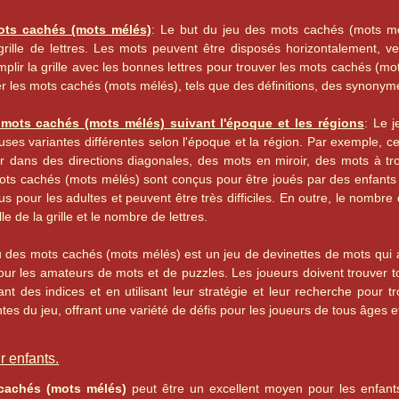
ots cachés (mots mélés)
: Le but du jeu des mots cachés (mots mé
ille de lettres. Les mots peuvent être disposés horizontalement, ver
mplir la grille avec les bonnes lettres pour trouver les mots cachés (mo
er les mots cachés (mots mélés), tels que des définitions, des synonym
 mots cachés (mots mélés) suivant l'époque et les régions
: Le 
ses variantes différentes selon l'époque et la région. Par exemple, c
r dans des directions diagonales, des mots en miroir, des mots à tr
ots cachés (mots mélés) sont conçus pour être joués par des enfants et
us pour les adultes et peuvent être très difficiles. En outre, le nombr
ille de la grille et le nombre de lettres.
jeu des mots cachés (mots mélés) est un jeu de devinettes de mots qui 
ur les amateurs de mots et de puzzles. Les joueurs doivent trouver t
isant des indices et en utilisant leur stratégie et leur recherche pour 
es du jeu, offrant une variété de défis pour les joueurs de tous âges
 enfants.
achés (mots mélés)
peut être un excellent moyen pour les enfants