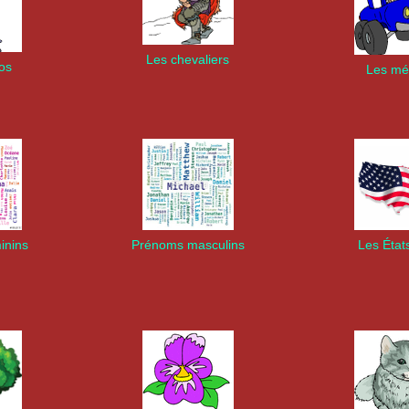
Les chevaliers
os
Les mét
inins
Prénoms masculins
Les État