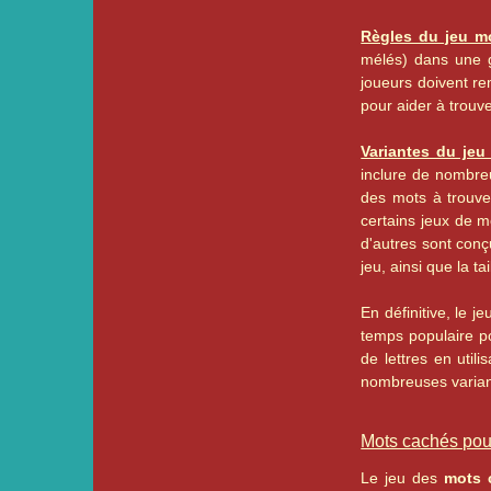
Règles du jeu m
mélés) dans une gr
joueurs doivent re
pour aider à trouv
Variantes du jeu
inclure de nombreu
des mots à trouve
certains jeux de m
d'autres sont conç
jeu, ainsi que la ta
En définitive, le 
temps populaire po
de lettres en util
nombreuses variant
Mots cachés pour
Le jeu des
mots c