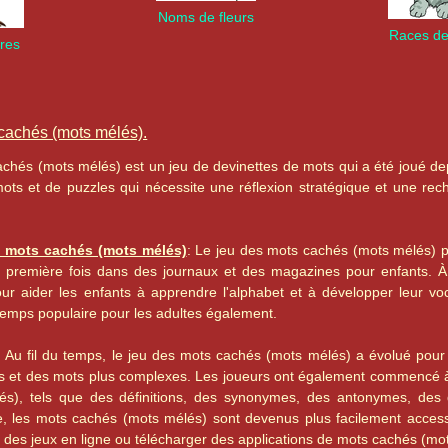
Noms de fleurs
Races de
res
cachés (mots mélés).
chés (mots mélés) est un jeu de devinettes de mots qui a été joué depu
ots et de puzzles qui nécessite une réflexion stratégique et une re
u mots cachés (mots mélés)
: Le jeu des mots cachés (mots mélés) peu
 première fois dans des journaux et des magazines pour enfants. À
our aider les enfants à apprendre l'alphabet et à développer leur voc
emps populaire pour les adultes également.
: Au fil du temps, le jeu des mots cachés (mots mélés) a évolué pour i
es et des mots plus complexes. Les joueurs ont également commencé à u
s), tels que des définitions, des synonymes, des antonymes, des d
e, les mots cachés (mots mélés) sont devenus plus facilement accessi
 des jeux en ligne ou télécharger des applications de mots cachés (mot