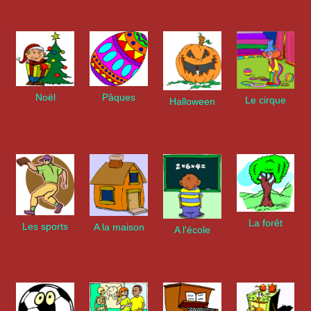
Noël
Pâques
Le cirque
Halloween
La forêt
Les sports
A la maison
A l'école