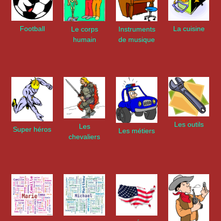
La cuisine
Football
Le corps
Instruments
humain
de musique
Les outils
Les
Super héros
Les métiers
chevaliers