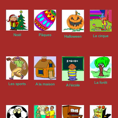
Noël
Pâques
Le cirque
Halloween
La forêt
Les sports
A la maison
A l'école