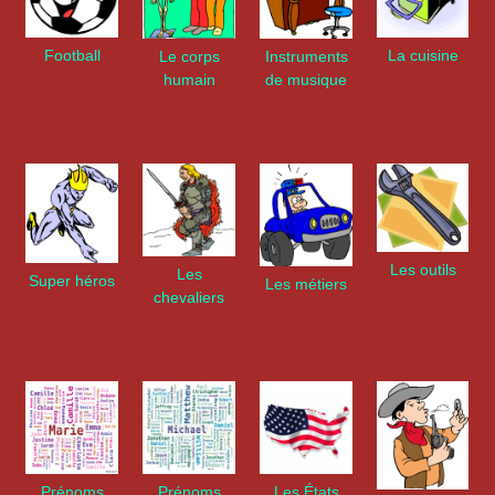
La cuisine
Football
Le corps
Instruments
humain
de musique
Les outils
Les
Super héros
Les métiers
chevaliers
Prénoms
Prénoms
Les États