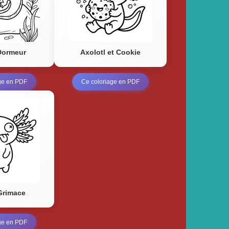
Dormeur
Axolotl et Cookie
ge en PDF
Ce coloriage en PDF
Grimace
ge en PDF