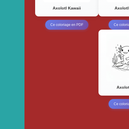
Axolotl Kawaii
Axolotl
Ce coloriage en PDF
Ce color
Axolot
Ce color