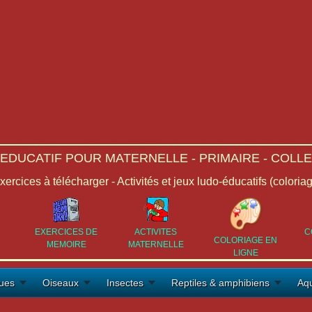
-EDUCATIF POUR MATERNELLE - PRIMAIRE - COLLE
Exercices à télécharger - Activités et jeux ludo-éducatifs (coloria
EXERCICES DE
ACTIVITES
C
COLORIAGE EN
MEMOIRE
MATERNELLE
LIGNE
ues
Oiseaux
Insectes
Reptiles & amphibiens
Aqu