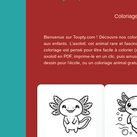
Coloriage
Bienvenue sur Toupty.com ! Découvre nos coloria
aux enfants. L’axolotl, cet animal rare et fas
coloriage est pensé pour être facile à colorier 
axolotl en PDF, imprime-le en un clic, puis amus
dessin pour l’école, ou un coloriage animal gratui