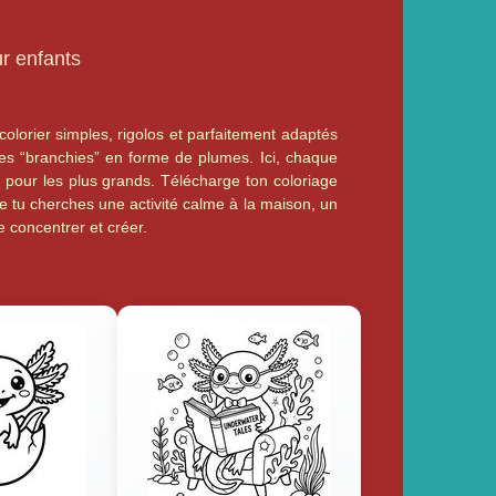
ur enfants
olorier simples, rigolos et parfaitement adaptés
tes “branchies” en forme de plumes. Ici, chaque
me pour les plus grands. Télécharge ton coloriage
ue tu cherches une activité calme à la maison, un
se concentrer et créer.