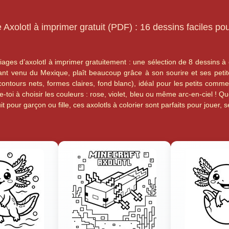
 Axolotl à imprimer gratuit (PDF) : 16 dessins faciles po
ges d’axolotl à imprimer gratuitement : une sélection de 8 dessins à c
cinant venu du Mexique, plaît beaucoup grâce à son sourire et ses peti
(contours nets, formes claires, fond blanc), idéal pour les petits com
e-toi à choisir les couleurs : rose, violet, bleu ou même arc-en-ciel ! Q
t pour garçon ou fille, ces axolotls à colorier sont parfaits pour jouer, 