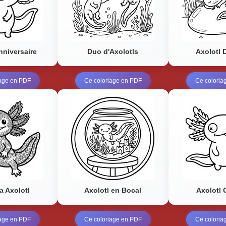
nniversaire
Duo d'Axolotls
Axolotl 
iage en PDF
Ce coloriage en PDF
Ce coloria
a Axolotl
Axolotl en Bocal
Axolotl 
iage en PDF
Ce coloriage en PDF
Ce coloria