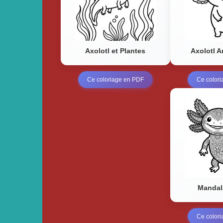
Axolotl et Plantes
Axolotl A
Ce coloriage en PDF
Ce color
Mandal
Ce color