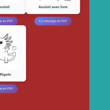
xolotl
Axolotl avec livre
ge en PDF
Ce coloriage en PDF
 Rigolo
ge en PDF