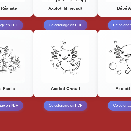
 Réaliste
Axolotl Minecraft
Bébé A
iage en PDF
Ce coloriage en PDF
Ce coloria
l Facile
Axolotl Gratuit
Axolotl
iage en PDF
Ce coloriage en PDF
Ce coloria