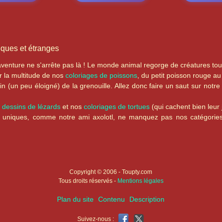
iques et étranges
'aventure ne s'arrête pas là ! Le monde animal regorge de créatures to
r la multitude de nos
coloriages de poissons
, du petit poisson rouge a
sin (un peu éloigné) de la grenouille. Allez donc faire un saut sur not
s
dessins de lézards
et nos
coloriages de tortues
(qui cachent bien leur 
t uniques, comme notre ami axolotl, ne manquez pas nos catégorie
Copyright © 2006 - Toupty.com
Tous droits réservés -
Mentions légales
Plan du site
Contenu
Description
Suivez-nous :