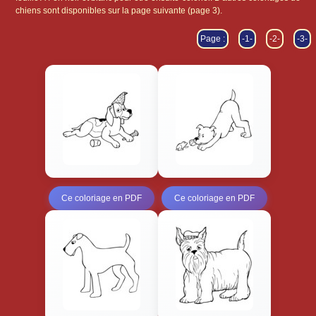
chiens sont disponibles sur la page suivante (page 3).
Page :
-1-
-2-
-3-
Ce coloriage en PDF
Ce coloriage en PDF