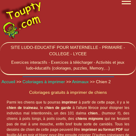
SITE LUDO-EDUCATIF POUR MATERNELLE - PRIMAIRE -
COLLEGE - LYCEE
Exercices interactifs - Exercices à télécharger - Activités et jeux
ludo-éducatifs (coloriages, puzzles, Memory,...)
Accueil
>>
Coloriages à imprimer
>>
Animaux
>> Chien 2
Coloriages gratuits à imprimer de chiens
Parmi les chiens que tu pourras
imprimer
à partir de cette page, il y a le
chien de traineau
, le
chien de garde
à l'allure féroce pour éloigner les
individus mal intentionnés, un des 101 dalma
chien
... (humour !!), des
chiens à poils longs, à poils courts, des
chiens mignons
qui ne feraient
pas de mal à une mouche, enfin bref toute sorte de canidés. Tous les
dessins de chien de cette page peuvent être
imprimer au format PDF
sur
feuille A4 en noir et blanc pour être ensuite colorier. D'autres coloriages de