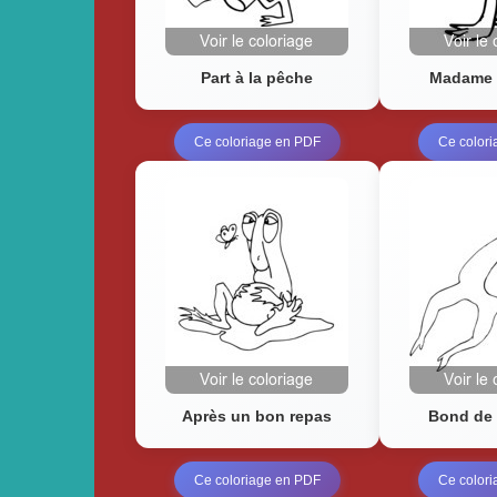
Part à la pêche
Madame 
Ce coloriage en PDF
Ce color
Après un bon repas
Bond de 
Ce coloriage en PDF
Ce color