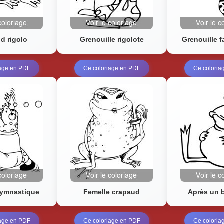
d rigolo
Grenouille rigolote
Grenouille f
iage en PDF
Ce coloriage en PDF
Ce coloria
gymnastique
Femelle crapaud
Après un 
iage en PDF
Ce coloriage en PDF
Ce coloria