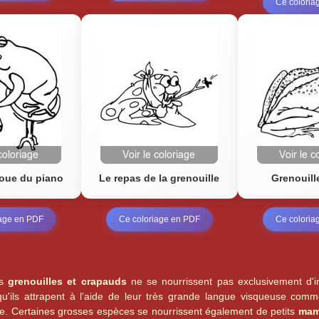
Ce coloria
joue du piano
Le repas de la grenouille
Grenouille
iage en PDF
Ce coloriage en PDF
Ce coloria
es
grenouilles et crapauds
ne se nourrissent pas exclusivement d'
u'ils attrapent à l'aide de leur très grande langue visqueuse comm
te. Certaines grosses espèces se nourrissent également de petits
mam