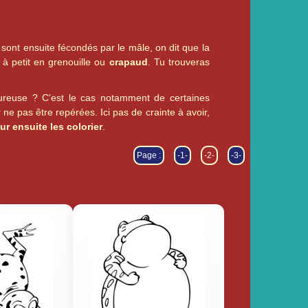
sont ensuite fécondés par le mâle, on dit que la
t à petit en grenouille ou
crapaud
. Tu trouveras
oureuse ? C'est le cas notamment de certaines
ne pas être repérées. Ici pas de crainte à avoir,
ur ensuite les colorier
.
Page :
-1-
-2-
-3-