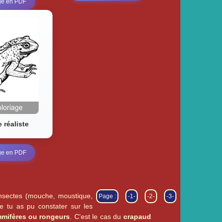
ge en PDF
 réaliste
ge en PDF
insectes (mouche, moustique,
Page :
-1-
-2-
-3-
e tu as pu constater sur les
mifères ou rongeurs
. C'est le cas du
crapaud