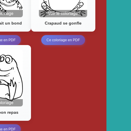
ait un bond
Crapaud se gonfle
ge en PDF
Ce coloriage en PDF
bon repas
ge en PDF