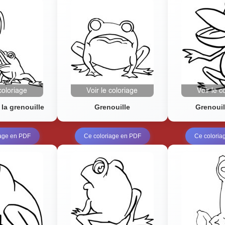
 la grenouille
Grenouille
Grenouil
iage en PDF
Ce coloriage en PDF
Ce coloria