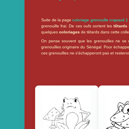
Suite de la page
coloriage grenouille crapaud 1
grenouille frai. De ces oufs sortent les
têtards
quelques
coloriages
de têtards dans cette colle
On pense souvent que les grenouilles ne se d
grenouilles originaire du Sénégal. Pour échapper
ces grenouilles ne s'échapperont pas et restero