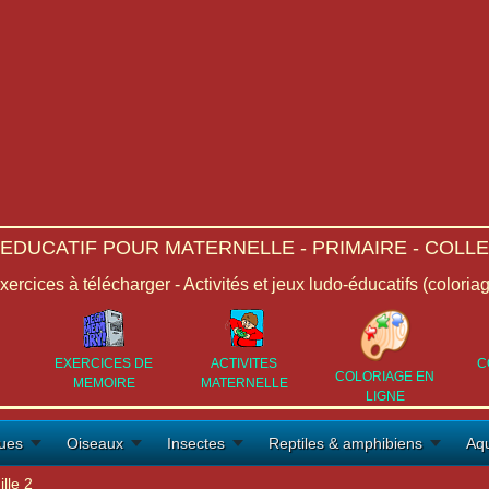
-EDUCATIF POUR MATERNELLE - PRIMAIRE - COLLE
Exercices à télécharger - Activités et jeux ludo-éducatifs (coloria
EXERCICES DE
ACTIVITES
C
COLORIAGE EN
MEMOIRE
MATERNELLE
LIGNE
ues
Oiseaux
Insectes
Reptiles & amphibiens
Aqu
lle 2