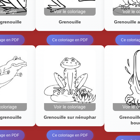
grenouille
Grenouille
Grenouille 
iage en PDF
Ce coloriage en PDF
Ce coloria
grenouille
Grenouille sur nénuphar
Grenouill
bou
iage en PDF
Ce coloriage en PDF