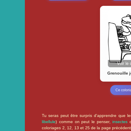
Grenouille 
Ce color
Tu seras peut être surpris d'apprendre que l
libellule
) comme on peut le penser,
insectes
q
coloriages 2, 12, 13 et 25 de la page précéden