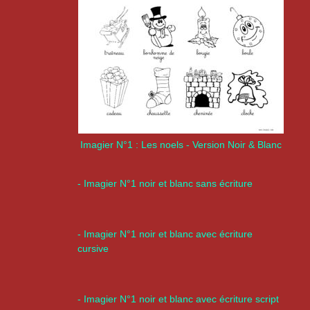
Imagier N°1 : Les noels - Version Noir & Blanc
- Imagier N°1 noir et blanc sans écriture
- Imagier N°1 noir et blanc avec écriture
cursive
- Imagier N°1 noir et blanc avec écriture script