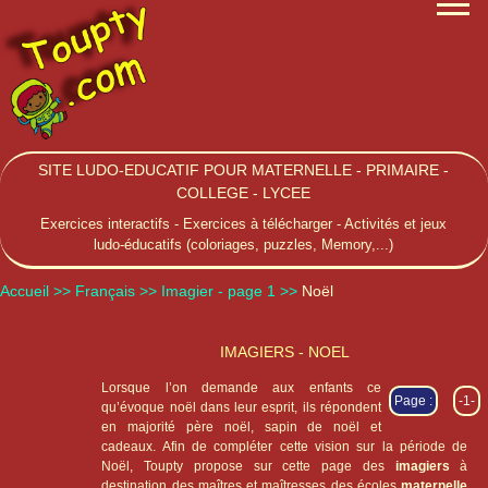
SITE LUDO-EDUCATIF POUR MATERNELLE - PRIMAIRE -
COLLEGE - LYCEE
Exercices interactifs - Exercices à télécharger - Activités et jeux
ludo-éducatifs (coloriages, puzzles, Memory,...)
Accueil
>> Français
>> Imagier - page 1 >>
Noël
IMAGIERS - NOEL
Lorsque l’on demande aux enfants ce
Page :
-1-
qu’évoque noël dans leur esprit, ils répondent
en majorité père noël, sapin de noël et
cadeaux. Afin de compléter cette vision sur la période de
Noël, Toupty propose sur cette page des
imagiers
à
destination des maîtres et maîtresses des écoles
maternelle