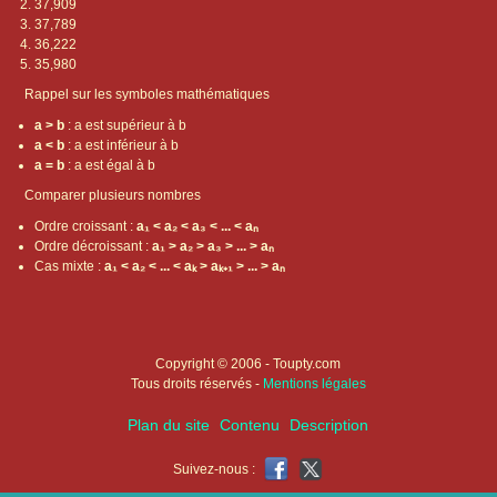
37,909
37,789
36,222
35,980
Rappel sur les symboles mathématiques
a > b
: a est supérieur à b
a < b
: a est inférieur à b
a = b
: a est égal à b
Comparer plusieurs nombres
Ordre croissant :
a₁ < a₂ < a₃ < ... < aₙ
Ordre décroissant :
a₁ > a₂ > a₃ > ... > aₙ
Cas mixte :
a₁ < a₂ < ... < aₖ > aₖ₊₁ > ... > aₙ
Copyright © 2006 - Toupty.com
Tous droits réservés -
Mentions légales
Plan du site
Contenu
Description
Suivez-nous :