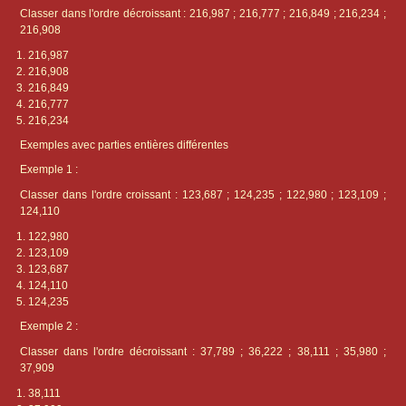
Classer dans l'ordre décroissant : 216,987 ; 216,777 ; 216,849 ; 216,234 ;
216,908
216,987
216,908
216,849
216,777
216,234
Exemples avec parties entières différentes
Exemple 1 :
Classer dans l'ordre croissant : 123,687 ; 124,235 ; 122,980 ; 123,109 ;
124,110
122,980
123,109
123,687
124,110
124,235
Exemple 2 :
Classer dans l'ordre décroissant : 37,789 ; 36,222 ; 38,111 ; 35,980 ;
37,909
38,111