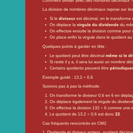
Comment diviser avec des nombres décimaux 
La division de nombres décimaux repose sur les
Si le
diviseur
est décimal, on le transforme e
On déplace la
virgule du dividende
du mêm
On effectue ensuite la division comme pour 
On place enfin la virgule dans le quotient a
Quelques points à garder en tête :
Le quotient peut être décimal
même si le di
Si reste il y a, il sera lui aussi un nombre dé
Certains quotients peuvent être
périodique
Exemple guidé : 13,2 ÷ 0,6
Suivons pas à pas la méthode :
On transforme le diviseur 0,6 en 6 en déplaça
On déplace également la virgule du dividend
On effectue la division 132 ÷ 6 comme une div
Le quotient de 13,2 ÷ 0,6 est donc
22
.
Cas fréquents rencontrés en CM2
1. Dividende et diviseur entiers, quotient décima