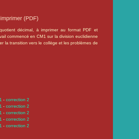
 imprimer (PDF)
quotient décimal, à imprimer au format PDF et
avail commencé en CM1 sur la division euclidienne
 la transition vers le collège et les problèmes de
 1
-
correction 2
 1
-
correction 2
 1
-
correction 2
 1
-
correction 2
 1
-
correction 2