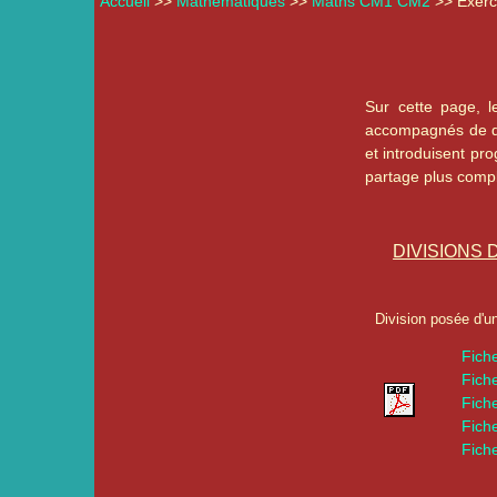
Accueil
>>
Mathématiques
>>
Maths CM1 CM2
>> Exerc
Sur cette page, 
accompagnés de deu
et introduisent pr
partage plus comp
DIVISIONS 
Division posée d'u
Fich
Fich
Fich
Fich
Fich