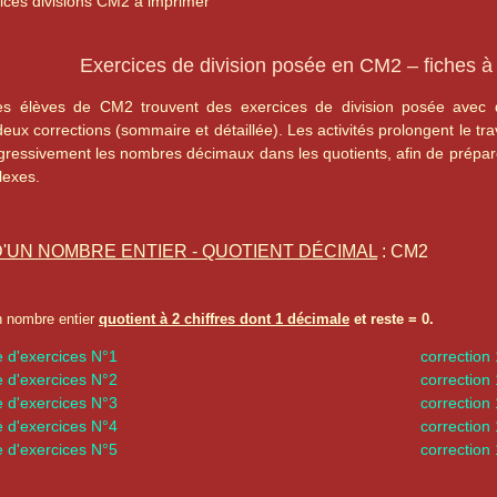
ices divisions CM2 à imprimer
Exercices de division posée en CM2 – fiches à
les élèves de CM2 trouvent des exercices de division posée avec 
x corrections (sommaire et détaillée). Les activités prolongent le tr
ogressivement les nombres décimaux dans les quotients, afin de préparer
lexes.
D'UN NOMBRE ENTIER - QUOTIENT DÉCIMAL
: CM2
n nombre entier
quotient à 2 chiffres dont 1 décimale
et reste = 0.
e d'exercices N°1
correction
e d'exercices N°2
correction
e d'exercices N°3
correction
e d'exercices N°4
correction
e d'exercices N°5
correction