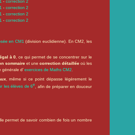
 1
-
correction 2
 1
-
correction 2
 1
-
correction 2
 1
-
correction 2
posée en CM1
(division euclidienne). En CM2, les
égal à 0
, ce qui permet de se concentrer sur le
ion sommaire
et une
correction détaillée
où les
e générale d’
exercices de Maths CM2
.
aux
, même si ce point dépasse légèrement le
e
r les élèves de 6
, afin de préparer en douceur
lle permet de savoir combien de fois un nombre