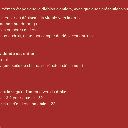
?
 mêmes étapes que la division d’entiers, avec quelques précautions s
n entier en déplaçant la virgule vers la droite.
e nombre de rangs.
des nombres entiers.
u bon endroit, en tenant compte du déplacement initial.
vidende est entier
.
cimal.
s
(une suite de chiffres se répète indéfiniment).
nt la virgule d’un rang vers la droite.
e 13,2 pour obtenir 132.
ision d’entiers : on obtient 22.
l