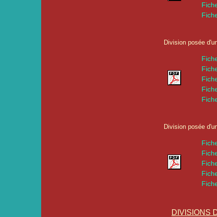
Fich
Fich
Division posée d'u
Fich
Fich
Fich
Fich
Fich
Division posée d'u
Fich
Fich
Fich
Fich
Fich
DIVISIONS 