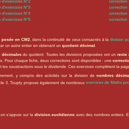
e d'exercices N°2
correction
e d'exercices N°3
correction
e d'exercices N°4
correction
e d'exercices N°5
correction
n posée en CM2
, dans la continuité de ceux consacrés à la
division 
ar un autre entier en obtenant un
quotient décimal
.
 décimales
du quotient. Toutes les divisions proposées ont un
reste 
uls. Pour chaque fiche, deux corrections sont disponibles : une
correct
nt les soustractions sous le dividende. Ces exercices complètent la pag
rement, y compris des activités sur la division de
nombres décim
cycle 3, Toupty propose également de nombreux
exercices de Maths pou
 on s’appuie sur la
division euclidienne
avec des nombres entiers. E