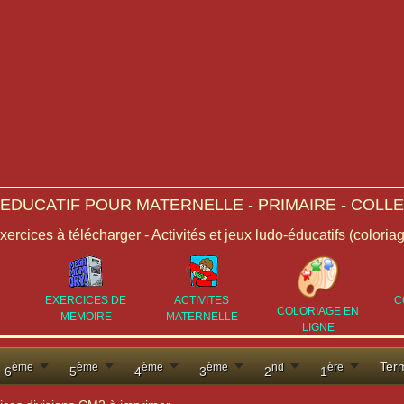
-EDUCATIF POUR MATERNELLE - PRIMAIRE - COLLE
Exercices à télécharger - Activités et jeux ludo-éducatifs (coloria
EXERCICES DE
ACTIVITES
C
COLORIAGE EN
MEMOIRE
MATERNELLE
LIGNE
Ter
ème
ème
ème
ème
nd
ère
6
5
4
3
2
1