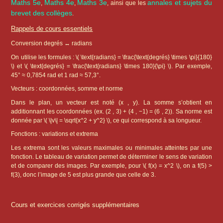
Maths 5e
Maths 4e
Maths 3e
annales et sujets du
,
,
, ainsi que les
brevet des collèges
.
Rappels de cours essentiels
Conversion degrés ↔ radians
On utilise les formules : \( \text{radians} = \frac{\text{degrés} \times \pi}{180}
\) et \( \text{degrés} = \frac{\text{radians} \times 180}{\pi} \). Par exemple,
45° ≈ 0,7854 rad et 1 rad ≈ 57,3°.
Vecteurs : coordonnées, somme et norme
Dans le plan, un vecteur est noté (x , y). La somme s’obtient en
additionnant les coordonnées (ex. (2 , 3) + (4 , −1) = (6 , 2)). Sa norme est
donnée par \( \|v\| = \sqrt{x^2 + y^2} \), ce qui correspond à sa longueur.
Fonctions : variations et extrema
Les extrema sont les valeurs maximales ou minimales atteintes par une
fonction. Le tableau de variation permet de déterminer le sens de variation
et de comparer des images. Par exemple, pour \( f(x) = x^2 \), on a f(5) >
f(3), donc l’image de 5 est plus grande que celle de 3.
Cours et exercices corrigés supplémentaires