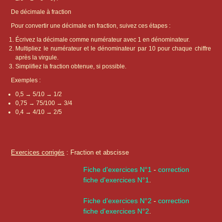
De décimale à fraction
Pour convertir une décimale en fraction, suivez ces étapes :
Écrivez la décimale comme numérateur avec 1 en dénominateur.
Multipliez le numérateur et le dénominateur par 10 pour chaque chiffre
après la virgule.
Simplifiez la fraction obtenue, si possible.
Exemples :
0,5 → 5/10 → 1/2
0,75 → 75/100 → 3/4
0,4 → 4/10 → 2/5
Exercices corrigés
: Fraction et abscisse
Fiche d'exercices N°1
-
correction
fiche d'exercices N°1
.
Fiche d'exercices N°2
-
correction
fiche d'exercices N°2
.