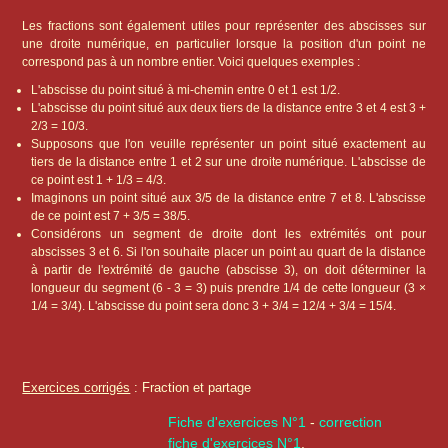
Les fractions sont également utiles pour représenter des abscisses sur
une droite numérique, en particulier lorsque la position d'un point ne
correspond pas à un nombre entier. Voici quelques exemples :
L'abscisse du point situé à mi-chemin entre 0 et 1 est 1/2.
L'abscisse du point situé aux deux tiers de la distance entre 3 et 4 est 3 +
2/3 = 10/3.
Supposons que l'on veuille représenter un point situé exactement au
tiers de la distance entre 1 et 2 sur une droite numérique. L'abscisse de
ce point est 1 + 1/3 = 4/3.
Imaginons un point situé aux 3/5 de la distance entre 7 et 8. L'abscisse
de ce point est 7 + 3/5 = 38/5.
Considérons un segment de droite dont les extrémités ont pour
abscisses 3 et 6. Si l'on souhaite placer un point au quart de la distance
à partir de l'extrémité de gauche (abscisse 3), on doit déterminer la
longueur du segment (6 - 3 = 3) puis prendre 1/4 de cette longueur (3 ×
1/4 = 3/4). L'abscisse du point sera donc 3 + 3/4 = 12/4 + 3/4 = 15/4.
Exercices corrigés
: Fraction et partage
Fiche d'exercices N°1
-
correction
fiche d'exercices N°1
.