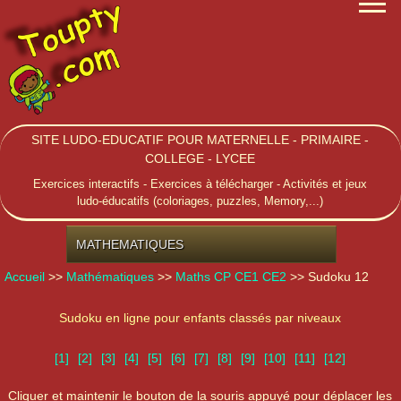
SITE LUDO-EDUCATIF POUR MATERNELLE - PRIMAIRE -
COLLEGE - LYCEE
Exercices interactifs - Exercices à télécharger - Activités et jeux
ludo-éducatifs (coloriages, puzzles, Memory,...)
MATHEMATIQUES
Accueil
>>
Mathématiques
>>
Maths CP CE1 CE2
>> Sudoku 12
Sudoku en ligne pour enfants classés par niveaux
[1]
[2]
[3]
[4]
[5]
[6]
[7]
[8]
[9]
[10]
[11]
[12]
Cliquer et maintenir le bouton de la souris appuyé pour déplacer les