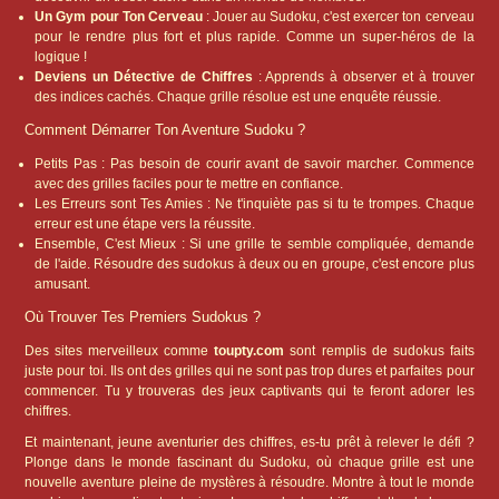
Un Gym pour Ton Cerveau
: Jouer au Sudoku, c'est exercer ton cerveau
pour le rendre plus fort et plus rapide. Comme un super-héros de la
logique !
Deviens un Détective de Chiffres
: Apprends à observer et à trouver
des indices cachés. Chaque grille résolue est une enquête réussie.
Comment Démarrer Ton Aventure Sudoku ?
Petits Pas : Pas besoin de courir avant de savoir marcher. Commence
avec des grilles faciles pour te mettre en confiance.
Les Erreurs sont Tes Amies : Ne t'inquiète pas si tu te trompes. Chaque
erreur est une étape vers la réussite.
Ensemble, C'est Mieux : Si une grille te semble compliquée, demande
de l'aide. Résoudre des sudokus à deux ou en groupe, c'est encore plus
amusant.
Où Trouver Tes Premiers Sudokus ?
Des sites merveilleux comme
toupty.com
sont remplis de sudokus faits
juste pour toi. Ils ont des grilles qui ne sont pas trop dures et parfaites pour
commencer. Tu y trouveras des jeux captivants qui te feront adorer les
chiffres.
Et maintenant, jeune aventurier des chiffres, es-tu prêt à relever le défi ?
Plonge dans le monde fascinant du Sudoku, où chaque grille est une
nouvelle aventure pleine de mystères à résoudre. Montre à tout le monde