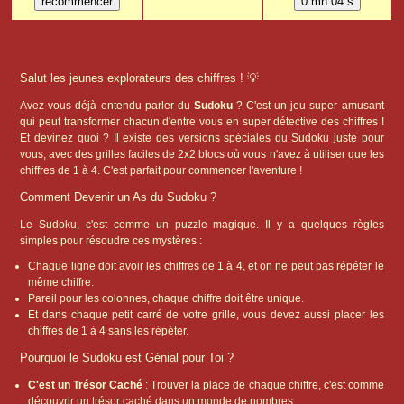
Salut les jeunes explorateurs des chiffres ! 💡
Avez-vous déjà entendu parler du
Sudoku
? C'est un jeu super amusant
qui peut transformer chacun d'entre vous en super détective des chiffres !
Et devinez quoi ? Il existe des versions spéciales du Sudoku juste pour
vous, avec des grilles faciles de 2x2 blocs où vous n'avez à utiliser que les
chiffres de 1 à 4. C'est parfait pour commencer l'aventure !
Comment Devenir un As du Sudoku ?
Le Sudoku, c'est comme un puzzle magique. Il y a quelques règles
simples pour résoudre ces mystères :
Chaque ligne doit avoir les chiffres de 1 à 4, et on ne peut pas répéter le
même chiffre.
Pareil pour les colonnes, chaque chiffre doit être unique.
Et dans chaque petit carré de votre grille, vous devez aussi placer les
chiffres de 1 à 4 sans les répéter.
Pourquoi le Sudoku est Génial pour Toi ?
C'est un Trésor Caché
: Trouver la place de chaque chiffre, c'est comme
découvrir un trésor caché dans un monde de nombres.