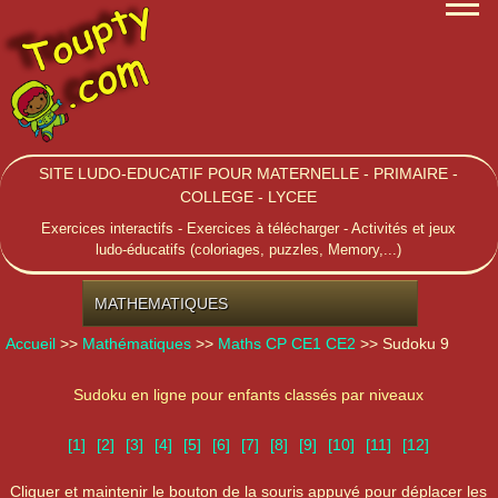
SITE LUDO-EDUCATIF POUR MATERNELLE - PRIMAIRE -
COLLEGE - LYCEE
Exercices interactifs - Exercices à télécharger - Activités et jeux
ludo-éducatifs (coloriages, puzzles, Memory,...)
MATHEMATIQUES
Accueil
>>
Mathématiques
>>
Maths CP CE1 CE2
>> Sudoku 9
Sudoku en ligne pour enfants classés par niveaux
[1]
[2]
[3]
[4]
[5]
[6]
[7]
[8]
[9]
[10]
[11]
[12]
Cliquer et maintenir le bouton de la souris appuyé pour déplacer les